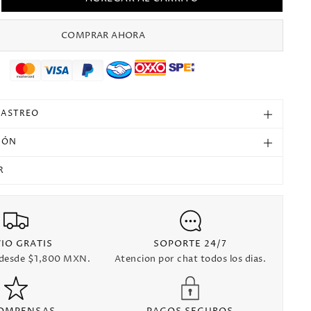
mentar
tidad
ra
COMPRAR AHORA
rsey
14/15
al
drid
ecial
RASTREO
nga
ga
IÓN
sión
n
R
tro
IO GRATIS
SOPORTE 24/7
 desde $1,800 MXN.
Atencion por chat todos los dias.
OMPENSAS
PAGOS SEGUROS