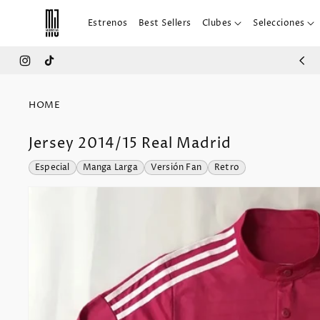
IR
DIRECTAMENTE
Estrenos
Best Sellers
Clubes
Selecciones
AL CONTENIDO
Instagram
TikTok
HOME
Jersey 2014/15 Real Madrid
IR
Especial
Manga Larga
Versión Fan
Retro
DIRECTAMENTE
A LA
INFORMACIÓN
DEL
PRODUCTO