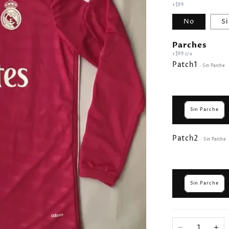
+$99
No
Si
Parches
+$99 c/u
Patch1
· Sin Parche
Sin Parche
Patch2
· Sin Parche
Sin Parche