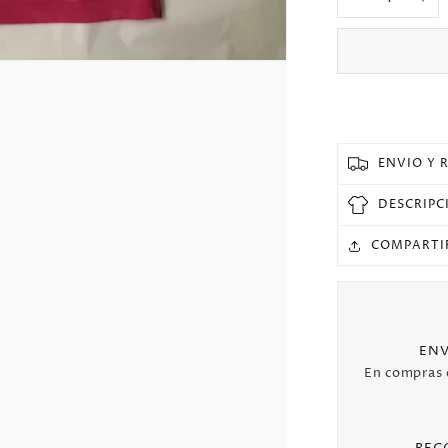
Reducir
Au
cantidad
can
para
pa
Jersey
Je
2014/15
20
Real
Re
Madrid
Ma
Especial
Esp
ENVIO Y 
Manga
Ma
larga
lar
DESCRIPC
Versión
Ver
Fan
Fa
COMPARTI
Retro
Re
ENV
En compras
REC