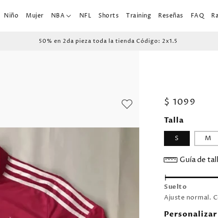
Niño
Mujer
NBA
NFL
Shorts
Training
Reseñas
FAQ
R
50% en 2da pieza toda la tienda Código: 2x1.5
Precio
$ 1099
habitual
Talla
S
M
Guía de tal
Suelto
Ajuste normal. C
Personalizar