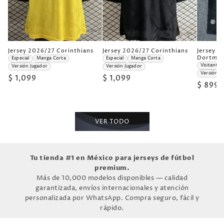
J
J
J
Jersey 2026/27 Corinthians
Jersey 2026/27 Corinthians
Jersey 2
e
e
e
Dortmu
Especial
Manga Corta
Especial
Manga Corta
r
r
r
Visitante
Versión Jugador
Versión Jugador
s
s
s
Versión F
Precio
$ 1,099
Precio
$ 1,099
e
e
e
Precio
$ 899
y
y
y
habitual
habitual
2
2
2
habitu
0
0
0
2
2
2
6
6
6
/
/
/
VER TODO
2
2
2
7
7
7
C
C
B
o
o
o
r
r
r
Tu tienda #1 en México para jerseys de fútbol
i
i
u
premium.
n
n
s
t
t
s
Más de 10,000 modelos disponibles — calidad
h
h
i
garantizada, envíos internacionales y atención
i
i
a
a
personalizada por WhatsApp. Compra seguro, fácil y
a
D
n
n
o
rápido.
s
s
r
E
E
t