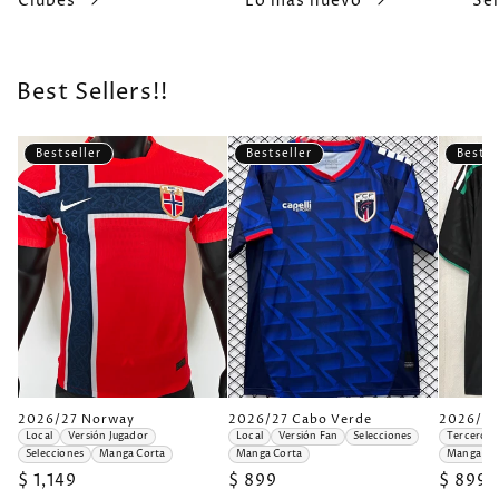
Clubes
Lo más nuevo
Se
n
Best Sellers!!
Bestseller
Bestseller
Bestse
2
2
2
2026/27 Norway
2026/27 Cabo Verde
2026/27
0
0
0
Local
Versión Jugador
Local
Versión Fan
Selecciones
Tercero
2
2
2
Selecciones
Manga Corta
Manga Corta
Manga Co
6
6
6
Precio
$ 1,149
Precio
$ 899
Precio
$ 899
/
/
/
2
2
2