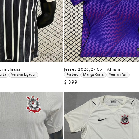
n
:
J
orinthians
Jersey 2026/27 Corinthians
e
orta
Versión Jugador
Portero
Manga Corta
Versión Fan
r
Precio
$ 899
s
e
habitual
y
2
0
2
6
/
2
7
C
o