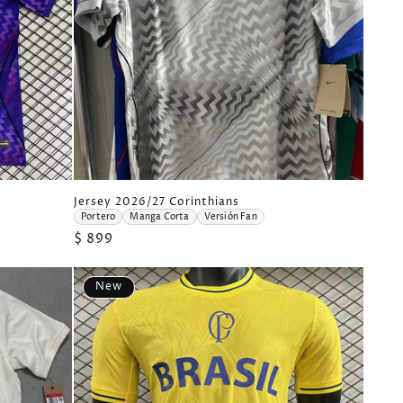
J
Jersey 2026/27 Corinthians
e
Portero
Manga Corta
Versión Fan
r
Precio
$ 899
s
e
habitual
y
2
New
0
2
6
/
2
7
C
o