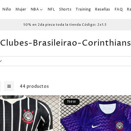
Niño
Mujer
NBA
NFL
Shorts
Training
Reseñas
FAQ
R
50% en 2da pieza toda la tienda Código: 2x1.5
C
Clubes-Brasileirao-Corinthians
o
l
e
c
44 productos
c
New
i
ó