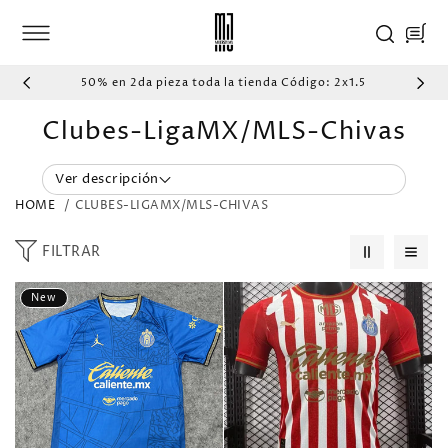
IR
DIRECTAMENTE
Carrito
AL CONTENIDO
50% en 2da pieza toda la tienda Código: 2x1.5
C
Clubes-LigaMX/MLS-Chivas
o
Ver descripción
l
HOME
CLUBES-LIGAMX/MLS-CHIVAS
e
FILTRAR
c
c
New
i
ó
n
: