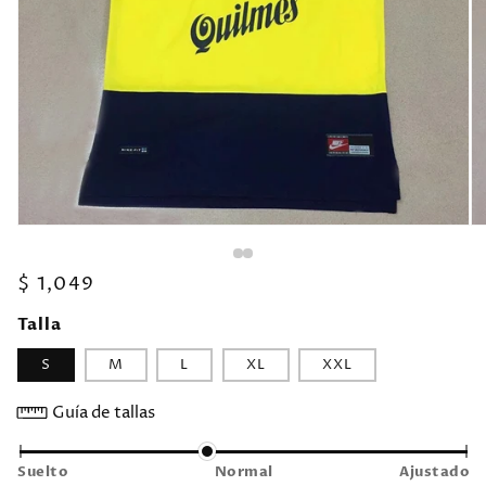
Precio
$ 1,049
habitual
Talla
S
M
L
XL
XXL
Guía de tallas
Suelto
Normal
Ajustado