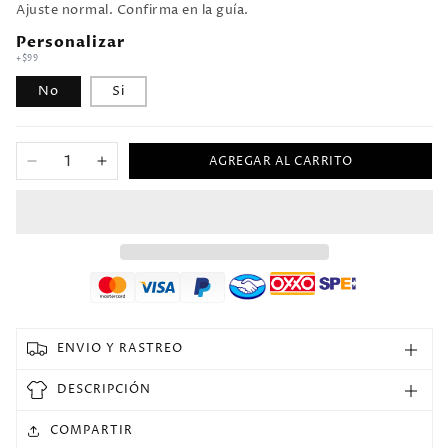
Ajuste normal. Confirma en la guía.
Personalizar
+$99
No
Si
AGREGAR AL CARRITO
Reducir
Aumentar
cantidad
cantidad
para
para
Jersey
Jersey
1990
1990
Boca
Boca
Local
Local
Manga
Manga
corta
corta
ENVIO Y RASTREO
Versión
Versión
Fan
Fan
DESCRIPCIÓN
Retro
Retro
COMPARTIR