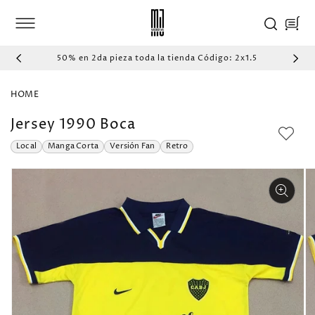
IR
DIRECTAMENTE
Carrito
AL CONTENIDO
50% en 2da pieza toda la tienda Código: 2x1.5
HOME
Jersey 1990 Boca
Local
Manga Corta
Versión Fan
Retro
IR
DIRECTAMENTE
A LA
INFORMACIÓN
DEL PRODUCTO