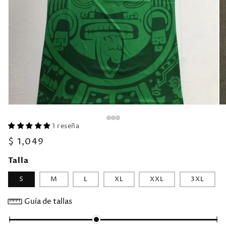
1 reseña
Precio
$ 1,049
habitual
Talla
S
M
L
XL
XXL
3XL
Guía de tallas