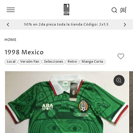
IR
DIRECTAMENTE
Carrito
AL CONTENIDO
50% en 2da pieza toda la tienda Código: 2x1.5
HOME
1998 Mexico
Local
Versión Fan
Selecciones
Retro
Manga Corta
IR
DIRECTAMENTE
A LA
INFORMACIÓN
DEL PRODUCTO