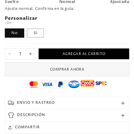
Suelto
Normal
Ajustado
Ajuste normal. Confirma en la guía.
Personalizar
+$99
No
Si
AGREGAR AL CARRITO
Reducir
Aumentar
cantidad
cantidad
para
para
COMPRAR AHORA
1998
1998
Mexico
Mexico
Local
Local
Versión
Versión
Fan
Fan
ENVIO Y RASTREO
Selecciones
Selecciones
Retro
Retro
DESCRIPCIÓN
COMPARTIR