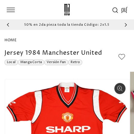
IR
DIRECTAMENTE
Carrito
AL CONTENIDO
50% en 2da pieza toda la tienda Código: 2x1.5
HOME
Jersey 1984 Manchester United
Local
Manga Corta
Versión Fan
Retro
IR
DIRECTAMENTE
A LA
INFORMACIÓN
DEL PRODUCTO