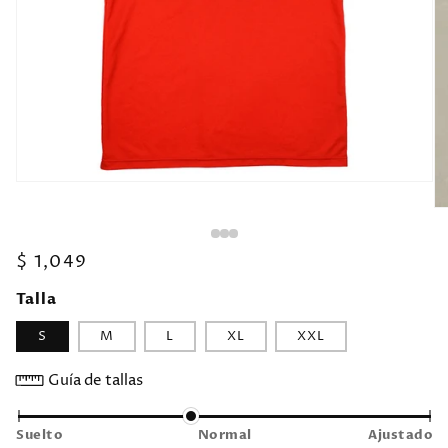
Precio
$ 1,049
habitual
Talla
S
M
L
XL
XXL
Guía de tallas
Suelto
Normal
Ajustado