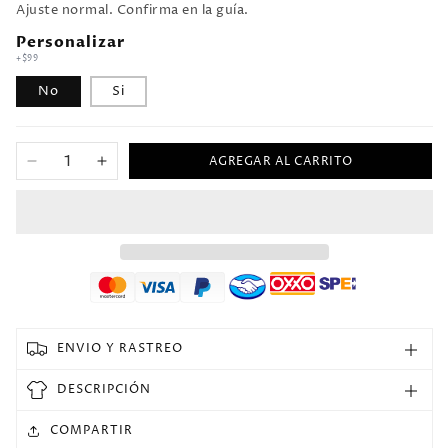
Ajuste normal. Confirma en la guía.
Personalizar
+$99
No
Si
AGREGAR AL CARRITO
Reducir
Aumentar
cantidad
cantidad
para
para
Jersey
Jersey
1984
1984
Manchester
Manchester
United
United
Local
Local
Manga
Manga
ENVIO Y RASTREO
corta
corta
Versión
Versión
DESCRIPCIÓN
Fan
Fan
Retro
Retro
COMPARTIR