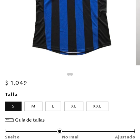
Precio
$ 1,049
habitual
Talla
S
M
L
XL
XXL
Guía de tallas
Suelto
Normal
Ajustado