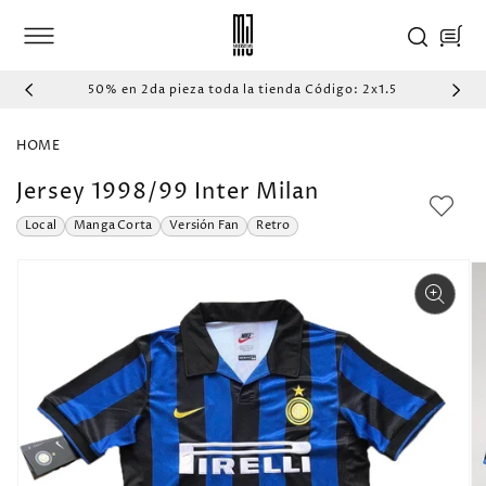
IR
DIRECTAMENTE
Carrito
AL CONTENIDO
50% en 2da pieza toda la tienda Código: 2x1.5
HOME
Jersey 1998/99 Inter Milan
Local
Manga Corta
Versión Fan
Retro
IR
DIRECTAMENTE
A LA
INFORMACIÓN
DEL PRODUCTO