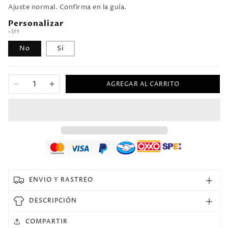
Ajuste normal. Confirma en la guía.
Personalizar
+$99
No
Si
AGREGAR AL CARRITO
Reducir
Aumentar
cantidad
cantidad
para
para
Jersey
Jersey
1998/99
1998/99
Inter
Inter
Milan
Milan
Local
Local
Manga
Manga
ENVIO Y RASTREO
corta
corta
Versión
Versión
DESCRIPCIÓN
Fan
Fan
Retro
Retro
COMPARTIR