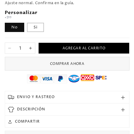
Ajuste normal. Confirma en la guía.
Personalizar
+$99
No
Si
AGREGAR AL CARRITO
Reducir
Aumentar
cantidad
cantidad
para
para
COMPRAR AHORA
1988
1988
Alemania
Alemania
Visitante
Visitante
Versión
Versión
Fan
Fan
ENVIO Y RASTREO
Selecciones
Selecciones
Retro
Retro
DESCRIPCIÓN
COMPARTIR