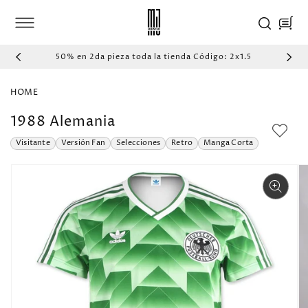
IR
DIRECTAMENTE
Carrito
AL CONTENIDO
50% en 2da pieza toda la tienda Código: 2x1.5
HOME
1988 Alemania
Visitante
Versión Fan
Selecciones
Retro
Manga Corta
IR
DIRECTAMENTE
A LA
INFORMACIÓN
DEL PRODUCTO