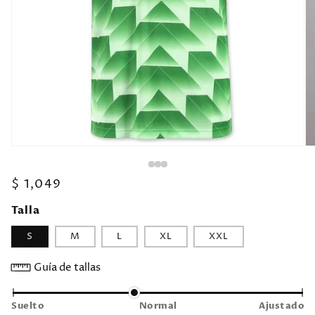
Precio
$ 1,049
habitual
Talla
S
M
L
XL
XXL
Guía de tallas
Suelto
Normal
Ajustado