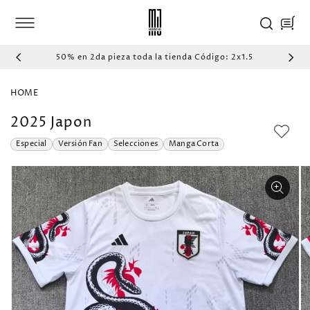
IR
DIRECTAMENTE
Carrito
AL CONTENIDO
50% en 2da pieza toda la tienda Código: 2x1.5
HOME
2025 Japon
Especial
Versión Fan
Selecciones
Manga Corta
IR
DIRECTAMENTE
A LA
INFORMACIÓN
DEL PRODUCTO