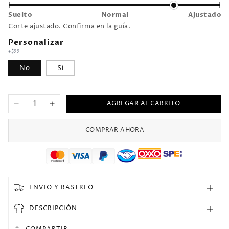
Suelto
Normal
Ajustado
Corte ajustado. Confirma en la guía.
Personalizar
+$99
No
Si
AGREGAR AL CARRITO
Reducir
Aumentar
cantidad
cantidad
para
para
COMPRAR AHORA
Jersey
Jersey
2012/13
2012/13
Manchester
Manchester
United
United
Local
Local
ENVIO Y RASTREO
Manga
Manga
larga
larga
DESCRIPCIÓN
Versión
Versión
Jugador
Jugador