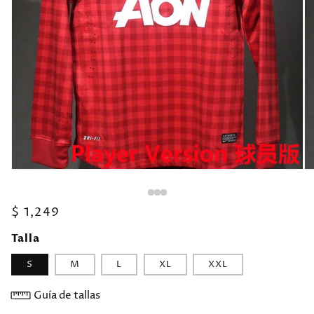
Precio
$ 1,249
habitual
Talla
S
M
L
XL
XXL
Guía de tallas