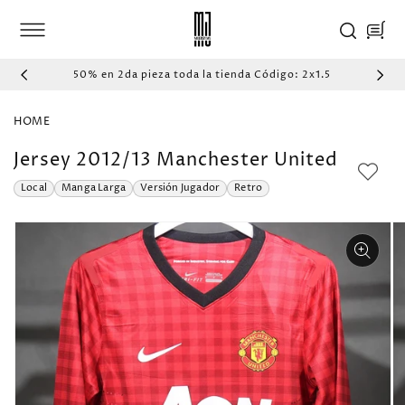
IR
DIRECTAMENTE
Carrito
AL CONTENIDO
50% en 2da pieza toda la tienda Código: 2x1.5
HOME
Jersey 2012/13 Manchester United
Local
Manga Larga
Versión Jugador
Retro
IR
DIRECTAMENTE
A LA
INFORMACIÓN
DEL PRODUCTO