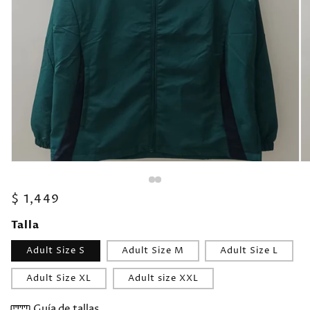
Precio
$ 1,449
habitual
Talla
Adult Size S
Adult Size M
Adult Size L
Adult Size XL
Adult size XXL
Guía de tallas