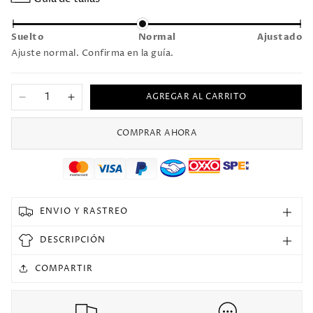
Suelto
Normal
Ajustado
Ajuste normal. Confirma en la guía.
AGREGAR AL CARRITO
Reducir
Aumentar
cantidad
cantidad
para
para
COMPRAR AHORA
Rompeviento
Rompeviento
2025
2025
Manchester
Manchester
United
United
ENVIO Y RASTREO
DESCRIPCIÓN
COMPARTIR