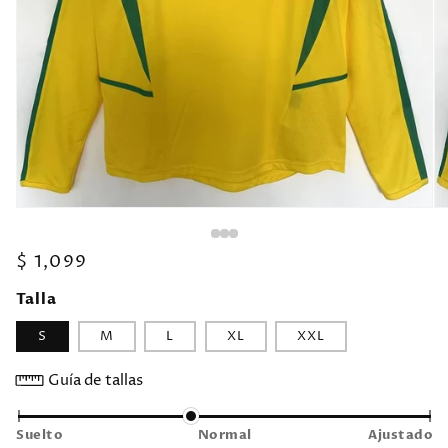
Precio
$ 1,099
habitual
Talla
S
M
L
XL
XXL
Guía de tallas
Suelto
Normal
Ajustado