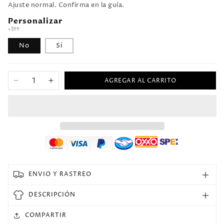
Ajuste normal. Confirma en la guía.
Personalizar
+$99
No
Si
AGREGAR AL CARRITO
Reducir
Aumentar
cantidad
cantidad
para
para
2002
2002
Brasil
Brasil
Local
Local
Versión
Versión
Fan
Fan
Selecciones
Selecciones
ENVIO Y RASTREO
Retro
Retro
DESCRIPCIÓN
COMPARTIR