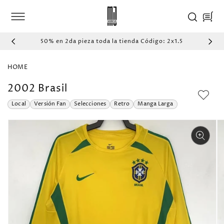
IR
DIRECTAMENTE
Carrito
AL CONTENIDO
50% en 2da pieza toda la tienda Código: 2x1.5
HOME
2002 Brasil
Local
Versión Fan
Selecciones
Retro
Manga Larga
IR
DIRECTAMENTE
A LA
INFORMACIÓN
DEL PRODUCTO