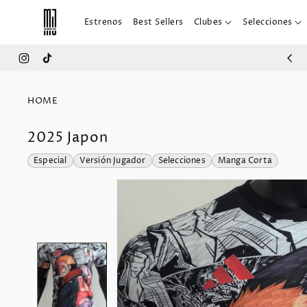
IR
DIRECTAMENTE
Estrenos
Best Sellers
Clubes
Selecciones
AL CONTENIDO
Instagram
TikTok
HOME
2025 Japon
IR
Especial
Versión Jugador
Selecciones
Manga Corta
DIRECTAMENTE
A LA
INFORMACIÓN
DEL
PRODUCTO