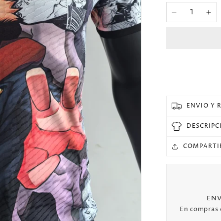
Reducir
Au
cantidad
can
para
pa
2025
20
Japon
Ja
Especial
Esp
Versión
Ver
Jugador
Ju
Seleccione
Se
ENVIO Y 
DESCRIPC
COMPARTI
ENV
En compras