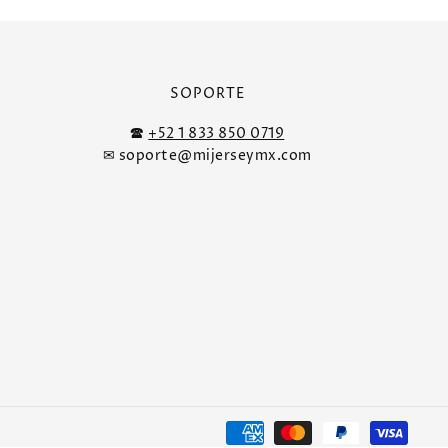
SOPORTE
🕿
+52 1 833 850 0719
✉ soporte@mijerseymx.com
Formas