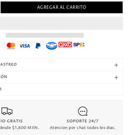
AGREGAR AL CARRITO
mentar
tidad
ra
25
pon
ecial
sión
gador
s
lecciones
RASTREO
IÓN
R
IO GRATIS
SOPORTE 24/7
 desde $1,800 MXN.
Atencion por chat todos los dias.