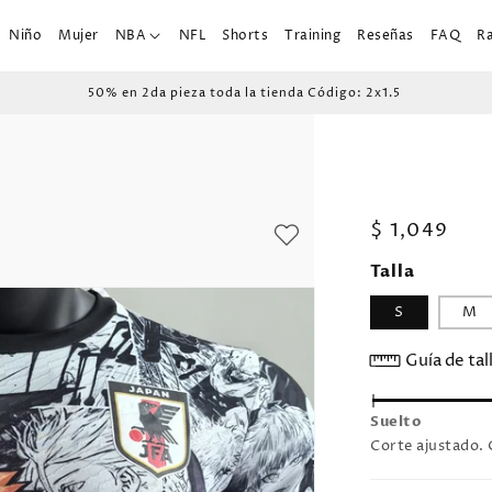
Niño
Mujer
NBA
NFL
Shorts
Training
Reseñas
FAQ
R
50% en 2da pieza toda la tienda Código: 2x1.5
Precio
$ 1,049
habitual
Talla
S
M
Guía de tal
Suelto
Corte ajustado. 