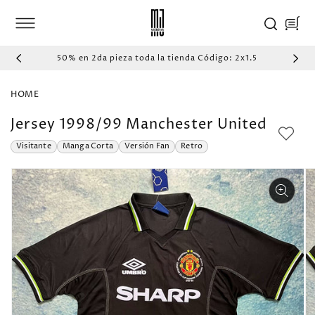
IR
DIRECTAMENTE
Carrito
AL CONTENIDO
50% en 2da pieza toda la tienda Código: 2x1.5
HOME
Jersey 1998/99 Manchester United
Visitante
Manga Corta
Versión Fan
Retro
IR
DIRECTAMENTE
A LA
INFORMACIÓN
DEL PRODUCTO