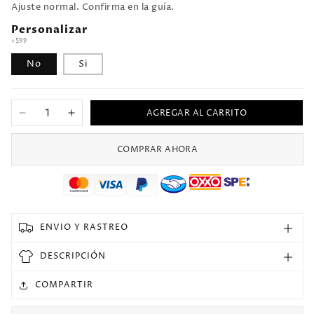
Ajuste normal. Confirma en la guía.
Personalizar
+$99
No
Si
AGREGAR AL CARRITO
Reducir
Aumentar
cantidad
cantidad
para
para
COMPRAR AHORA
Jersey
Jersey
1998/99
1998/99
Manchester
Manchester
United
United
Visitante
Visitante
ENVIO Y RASTREO
Manga
Manga
corta
corta
DESCRIPCIÓN
Versión
Versión
Fan
Fan
COMPARTIR
Retro
Retro