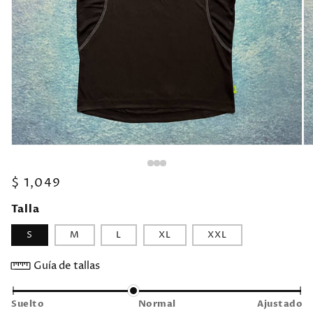
Precio
$ 1,049
habitual
Talla
S
M
L
XL
XXL
Guía de tallas
Suelto
Normal
Ajustado