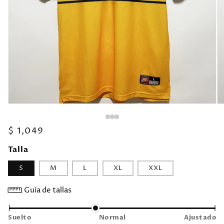
Precio
$ 1,049
habitual
Talla
S
M
L
XL
XXL
Guía de tallas
Suelto
Normal
Ajustado