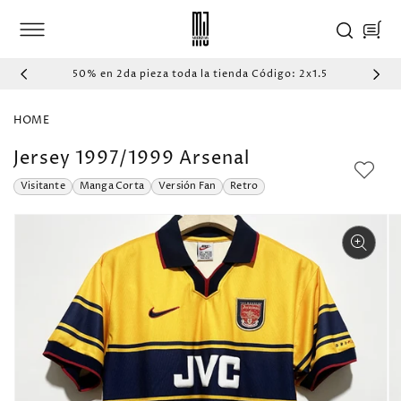
IR
DIRECTAMENTE
Carrito
AL CONTENIDO
50% en 2da pieza toda la tienda Código: 2x1.5
HOME
Jersey 1997/1999 Arsenal
Visitante
Manga Corta
Versión Fan
Retro
IR
DIRECTAMENTE
A LA
INFORMACIÓN
DEL PRODUCTO