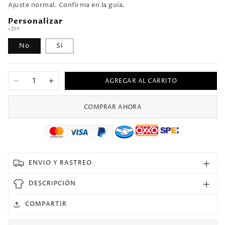
Ajuste normal. Confirma en la guía.
Personalizar
+$99
No
Si
AGREGAR AL CARRITO
Reducir
Aumentar
cantidad
cantidad
para
para
COMPRAR AHORA
Jersey
Jersey
1997/1999
1997/1999
Arsenal
Arsenal
Visitante
Visitante
Manga
Manga
ENVIO Y RASTREO
corta
corta
Versión
Versión
DESCRIPCIÓN
Fan
Fan
Retro
Retro
COMPARTIR