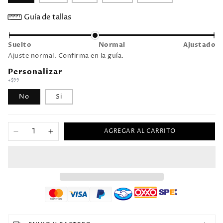
Guía de tallas
Suelto
Normal
Ajustado
Ajuste normal. Confirma en la guía.
Personalizar
+$99
No
Si
AGREGAR AL CARRITO
Reducir
Aumentar
cantidad
cantidad
para
para
1998
1998
Italia
Italia
Visitante
Visitante
Versión
Versión
Fan
Fan
Selecciones
Selecciones