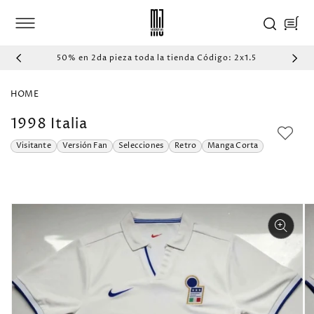
IR
DIRECTAMENTE
Carrito
AL CONTENIDO
50% en 2da pieza toda la tienda Código: 2x1.5
HOME
1998 Italia
Visitante
Versión Fan
Selecciones
Retro
Manga Corta
IR
DIRECTAMENTE
A LA
INFORMACIÓN
DEL PRODUCTO