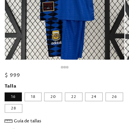
Precio
$ 999
habitual
Talla
16
18
20
22
24
26
28
Guía de tallas