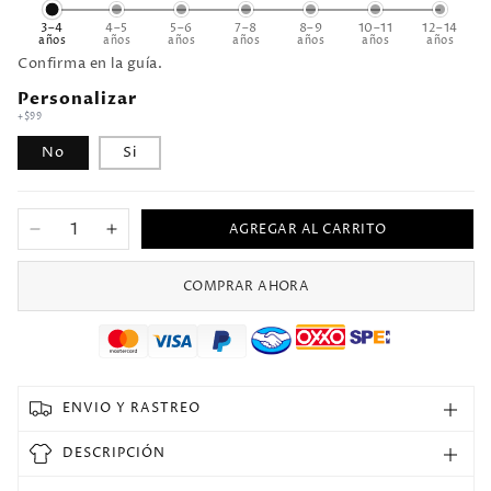
3–4
4–5
5–6
7–8
8–9
10–11
12–14
años
años
años
años
años
años
años
Confirma en la guía.
Personalizar
+$99
No
Si
AGREGAR AL CARRITO
Reducir
Aumentar
cantidad
cantidad
para
para
COMPRAR AHORA
1994
1994
Argentina
Argentina
Visitante
Visitante
Niño
Niño
Selecciones
Selecciones
ENVIO Y RASTREO
Retro
Retro
DESCRIPCIÓN