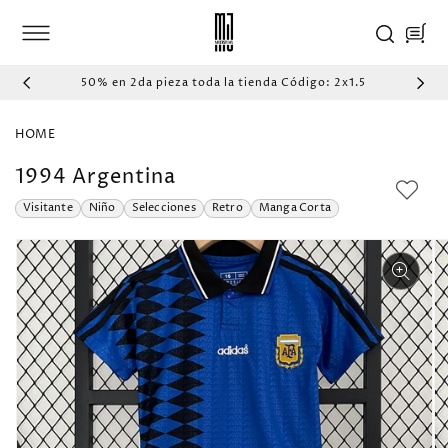
IR
DIRECTAMENTE
Carrito
AL CONTENIDO
50% en 2da pieza toda la tienda Código: 2x1.5
HOME
1994 Argentina
Visitante
Niño
Selecciones
Retro
Manga Corta
IR
DIRECTAMENTE
A LA
INFORMACIÓN
DEL PRODUCTO