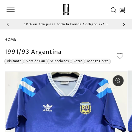
IR
DIRECTAMENTE
Carrito
AL CONTENIDO
50% en 2da pieza toda la tienda Código: 2x1.5
HOME
1991/93 Argentina
Visitante
Versión Fan
Selecciones
Retro
Manga Corta
IR
DIRECTAMENTE
A LA
INFORMACIÓN
DEL PRODUCTO