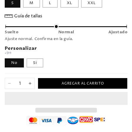
S
M
L
XL
XXL
Guía de tallas
Suelto
Normal
Ajustado
Ajuste normal. Confirma en la guía.
Personalizar
+$99
No
Si
AGREGAR AL CARRITO
Reducir
Aumentar
cantidad
cantidad
para
para
1991/93
1991/93
Argentina
Argentina
Visitante
Visitante
Versión
Versión
Fan
Fan