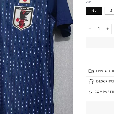
+$99
No
Si
Reducir
Au
cantidad
can
para
pa
2018
20
Japon
Ja
Local
Loc
Versión
Ver
Fan
Fa
ENVIO Y 
Seleccione
Se
Retro
Re
DESCRIPC
COMPARTI