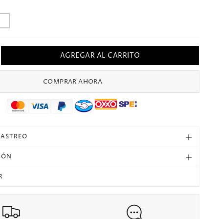
AGREGAR AL CARRITO
mentar
tidad
ra
COMPRAR AHORA
18
pon
al
sión
n
RASTREO
s
lecciones
tro
IÓN
R