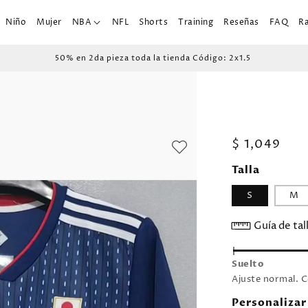
Niño
Mujer
NBA
NFL
Shorts
Training
Reseñas
FAQ
R
50% en 2da pieza toda la tienda Código: 2x1.5
Precio
$ 1,049
habitual
Talla
S
M
Guía de tal
Suelto
Ajuste normal. C
Personalizar