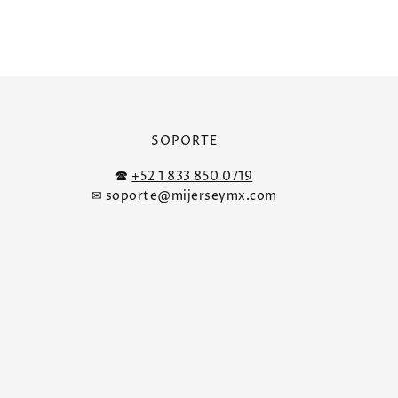
SOPORTE
🕿
+52 1 833 850 0719
✉ soporte@mijerseymx.com