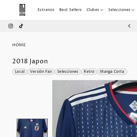
IR
DIRECTAMENTE
Estrenos
Best Sellers
Clubes
Selecciones
AL CONTENIDO
Instagram
TikTok
HOME
2018 Japon
IR
Local
Versión Fan
Selecciones
Retro
Manga Corta
DIRECTAMENTE
A LA
INFORMACIÓN
DEL
PRODUCTO