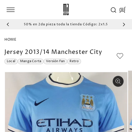
IR
DIRECTAMENTE
Carrito
AL CONTENIDO
50% en 2da pieza toda la tienda Código: 2x1.5
HOME
Jersey 2013/14 Manchester City
Local
Manga Corta
Versión Fan
Retro
IR
DIRECTAMENTE
A LA
INFORMACIÓN
DEL PRODUCTO