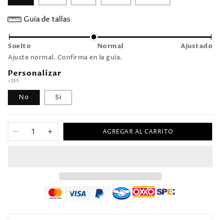
Guía de tallas
Suelto
Normal
Ajustado
Ajuste normal. Confirma en la guía.
Personalizar
+$99
No
Si
AGREGAR AL CARRITO
Reducir
Aumentar
cantidad
cantidad
para
para
Jersey
Jersey
2013/14
2013/14
Manchester
Manchester
City
City
Local
Local
Manga
Manga