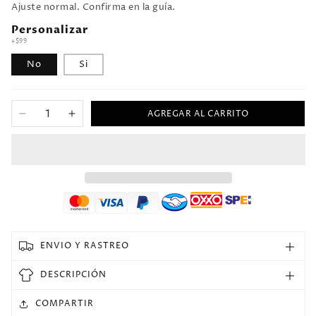
Ajuste normal. Confirma en la guía.
Personalizar
+$99
No
Si
AGREGAR AL CARRITO
Reducir
Aumentar
cantidad
cantidad
para
para
Jersey
Jersey
2011/12
2011/12
LA
LA
Galaxy
Galaxy
FC
FC
Especial
Especial
ENVIO Y RASTREO
Manga
Manga
corta
corta
DESCRIPCIÓN
Versión
Versión
Fan
Fan
COMPARTIR
Retro
Retro