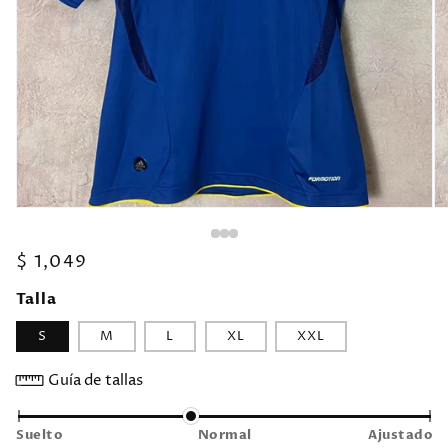
Precio
$ 1,049
habitual
Talla
S
M
L
XL
XXL
Guía de tallas
Suelto
Normal
Ajustado