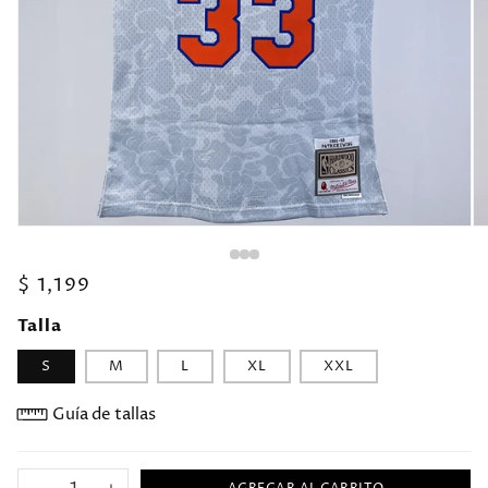
Precio
$ 1,199
habitual
Talla
S
M
L
XL
XXL
Guía de tallas