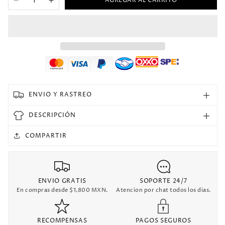
AGREGAR AL CARRITO
Reducir
Aumentar
cantidad
cantidad
para
para
1991/92
1991/92
NY
NY
NBA
NBA
ENVIO Y RASTREO
DESCRIPCIÓN
COMPARTIR
ENVIO GRATIS
SOPORTE 24/7
En compras desde $1,800 MXN.
Atencion por chat todos los dias.
RECOMPENSAS
PAGOS SEGUROS