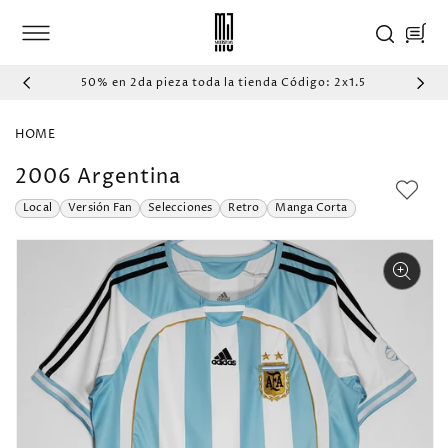
IR
DIRECTAMENTE
Carrito
AL CONTENIDO
50% en 2da pieza toda la tienda Código: 2x1.5
HOME
2006 Argentina
Local
Versión Fan
Selecciones
Retro
Manga Corta
IR
DIRECTAMENTE
A LA
INFORMACIÓN
DEL PRODUCTO