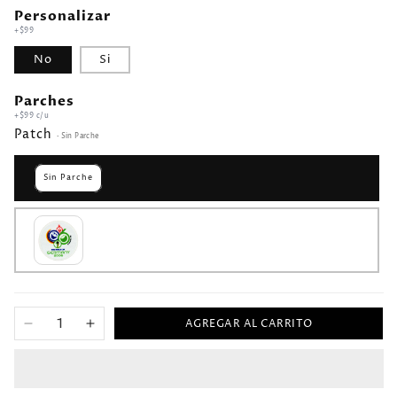
Personalizar
+$99
No
Si
Parches
+$99 c/u
Patch
· Sin Parche
Sin Parche
AGREGAR AL CARRITO
Reducir
Aumentar
cantidad
cantidad
para
para
2006
2006