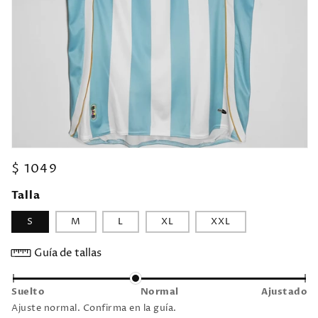
Precio
$ 1049
habitual
Talla
S
M
L
XL
XXL
Guía de tallas
Suelto
Normal
Ajustado
Ajuste normal. Confirma en la guía.