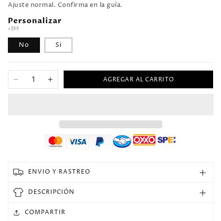
Ajuste normal. Confirma en la guía.
Personalizar
+$99
No
Si
AGREGAR AL CARRITO
Reducir
Aumentar
cantidad
cantidad
para
para
2004/06
2004/06
Brasil
Brasil
Visitante
Visitante
Versión
Versión
Fan
Fan
Selecciones
Selecciones
ENVIO Y RASTREO
Retro
Retro
DESCRIPCIÓN
COMPARTIR