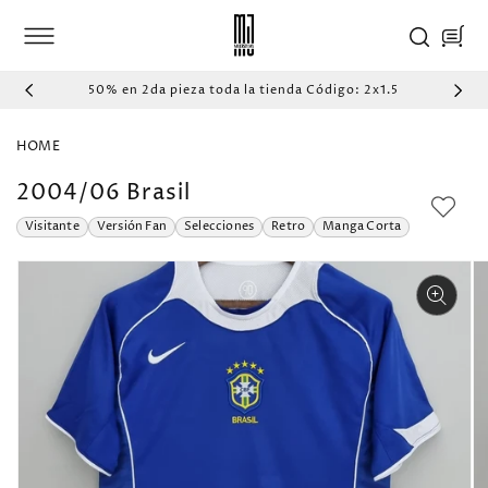
IR
DIRECTAMENTE
Carrito
AL CONTENIDO
50% en 2da pieza toda la tienda Código: 2x1.5
HOME
2004/06 Brasil
Visitante
Versión Fan
Selecciones
Retro
Manga Corta
IR
DIRECTAMENTE
A LA
INFORMACIÓN
DEL PRODUCTO