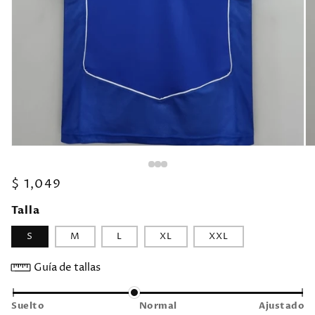
Precio
$ 1,049
habitual
Talla
S
M
L
XL
XXL
Guía de tallas
Suelto
Normal
Ajustado