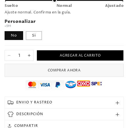
Suelto
Normal
Ajustado
Ajuste normal. Confirma en la guía.
Personalizar
+$99
No
Si
AGREGAR AL CARRITO
Reducir
Aumentar
cantidad
cantidad
para
para
COMPRAR AHORA
Jersey
Jersey
2010/11
2010/11
Liverpool
Liverpool
Local
Local
Manga
Manga
ENVIO Y RASTREO
corta
corta
Versión
Versión
DESCRIPCIÓN
Fan
Fan
Retro
Retro
COMPARTIR