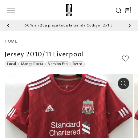
IR
DIRECTAMENTE
Carrito
AL CONTENIDO
50% en 2da pieza toda la tienda Código: 2x1.5
HOME
Jersey 2010/11 Liverpool
Local
Manga Corta
Versión Fan
Retro
IR
DIRECTAMENTE
A LA
INFORMACIÓN
DEL PRODUCTO