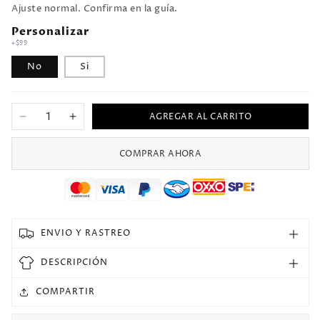
Ajuste normal. Confirma en la guía.
Personalizar
+$99
No
Si
AGREGAR AL CARRITO
Reducir
Aumentar
cantidad
cantidad
para
para
COMPRAR AHORA
Jersey
Jersey
2009/10
2009/10
Manchester
Manchester
United
United
Local
Local
ENVIO Y RASTREO
Manga
Manga
larga
larga
DESCRIPCIÓN
Versión
Versión
Fan
Fan
COMPARTIR
Retro
Retro