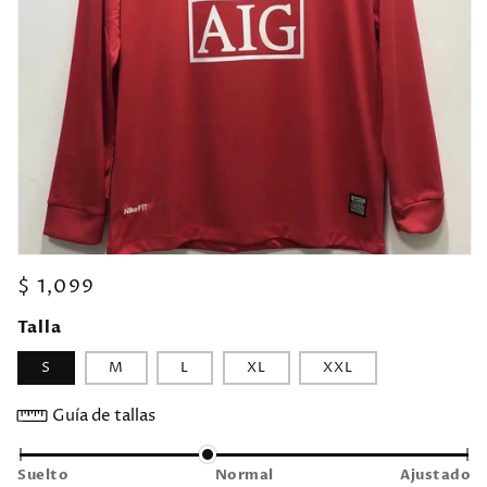
Precio
$ 1,099
habitual
Talla
S
M
L
XL
XXL
Guía de tallas
Suelto
Normal
Ajustado