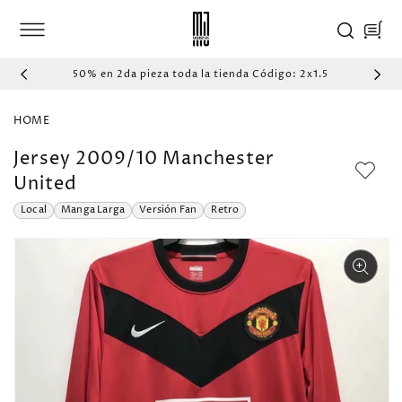
IR
DIRECTAMENTE
Carrito
AL CONTENIDO
50% en 2da pieza toda la tienda Código: 2x1.5
HOME
Jersey 2009/10 Manchester
United
Local
Manga Larga
Versión Fan
Retro
IR
DIRECTAMENTE
A LA
INFORMACIÓN
DEL PRODUCTO