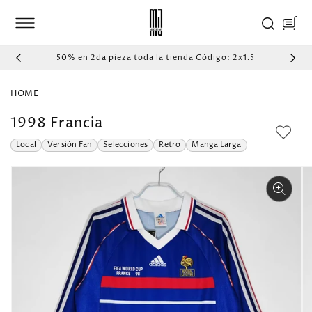
IR
DIRECTAMENTE
Carrito
AL CONTENIDO
50% en 2da pieza toda la tienda Código: 2x1.5
HOME
1998 Francia
Local
Versión Fan
Selecciones
Retro
Manga Larga
IR
DIRECTAMENTE
A LA
INFORMACIÓN
DEL PRODUCTO