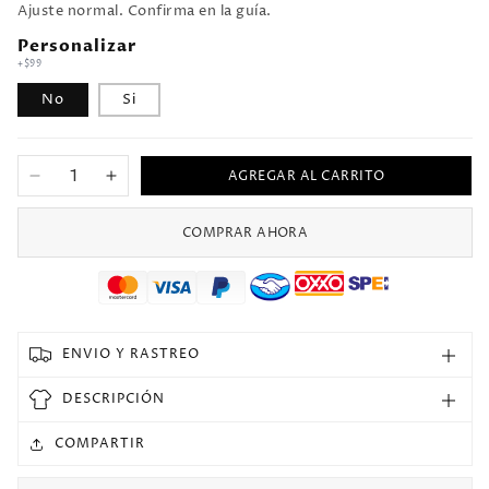
Ajuste normal. Confirma en la guía.
Personalizar
+$99
No
Si
AGREGAR AL CARRITO
Reducir
Aumentar
cantidad
cantidad
para
para
COMPRAR AHORA
1998
1998
Francia
Francia
Local
Local
Versión
Versión
Fan
Fan
ENVIO Y RASTREO
Selecciones
Selecciones
Retro
Retro
DESCRIPCIÓN
COMPARTIR