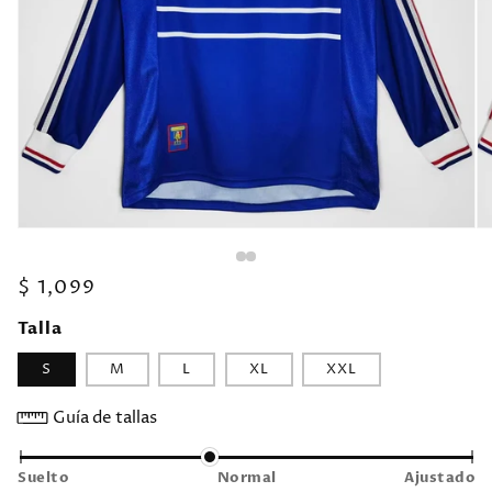
Precio
$ 1,099
habitual
Talla
S
M
L
XL
XXL
Guía de tallas
Suelto
Normal
Ajustado