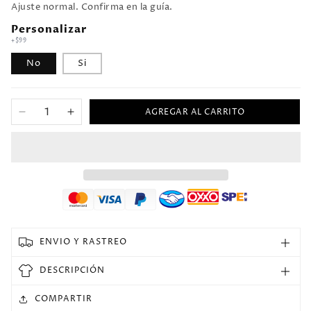
Ajuste normal. Confirma en la guía.
Personalizar
+$99
No
Si
AGREGAR AL CARRITO
Reducir
Aumentar
cantidad
cantidad
para
para
2015/16
2015/16
Wales
Wales
Local
Local
Versión
Versión
Fan
Fan
Selecciones
Selecciones
ENVIO Y RASTREO
Retro
Retro
DESCRIPCIÓN
COMPARTIR