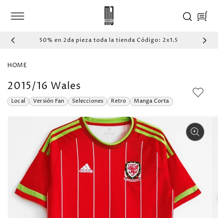
IR
DIRECTAMENTE
Carrito
AL CONTENIDO
50% en 2da pieza toda la tienda Código: 2x1.5
HOME
2015/16 Wales
Local
Versión Fan
Selecciones
Retro
Manga Corta
IR
DIRECTAMENTE
A LA
INFORMACIÓN
DEL PRODUCTO