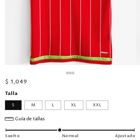
Precio
$ 1,049
habitual
Talla
S
M
L
XL
XXL
Guía de tallas
Suelto
Normal
Ajustado