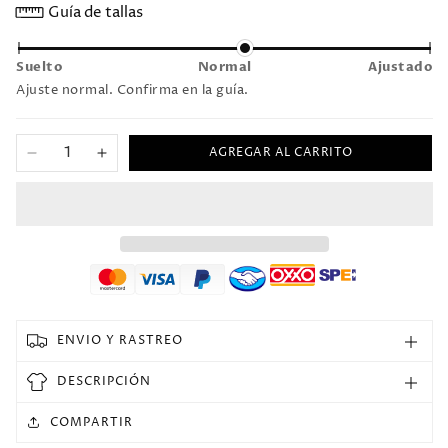
Guía de tallas
Suelto
Normal
Ajustado
Ajuste normal. Confirma en la guía.
AGREGAR AL CARRITO
Reducir
Aumentar
cantidad
cantidad
para
para
Rompeviento
Rompeviento
2025
2025
UA
UA
ENVIO Y RASTREO
DESCRIPCIÓN
COMPARTIR